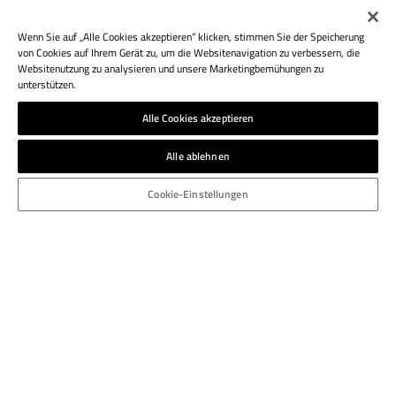
Wenn Sie auf „Alle Cookies akzeptieren“ klicken, stimmen Sie der Speicherung
von Cookies auf Ihrem Gerät zu, um die Websitenavigation zu verbessern, die
Websitenutzung zu analysieren und unsere Marketingbemühungen zu
unterstützen.
Alle Cookies akzeptieren
Alle ablehnen
Cookie-Einstellungen
ATHESIA DRUCK S.R.L.
Via del Vigneto, 7
I-39100 Bolzano
Italy
T.: +39 0471 925 453
bozen.druckerei@athesia.it