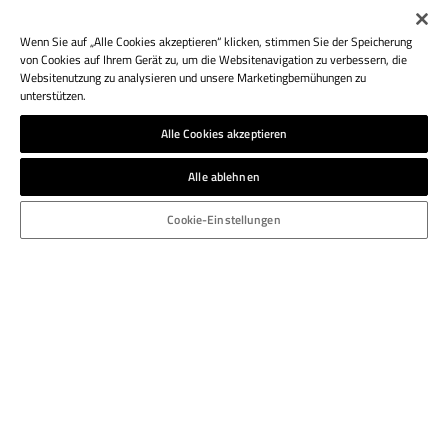
Wenn Sie auf „Alle Cookies akzeptieren“ klicken, stimmen Sie der Speicherung
von Cookies auf Ihrem Gerät zu, um die Websitenavigation zu verbessern, die
Websitenutzung zu analysieren und unsere Marketingbemühungen zu
unterstützen.
Alle Cookies akzeptieren
Alle ablehnen
Cookie-Einstellungen
ATHESIA DRUCK S.R.L.
Via del Vigneto, 7
I-39100 Bolzano
Italy
T.: +39 0471 925 453
bozen.druckerei@athesia.it