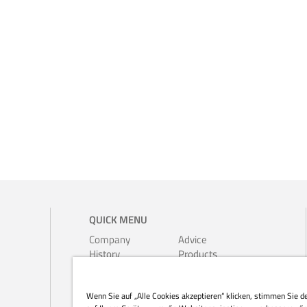
QUICK MENU
Company
Advice
History
Products
Environment
Leaflets
Ferrari-
Calendars
Wenn Sie auf „Alle Cookies akzeptieren“ klicken, stimmen Sie d
Auer
Pre-