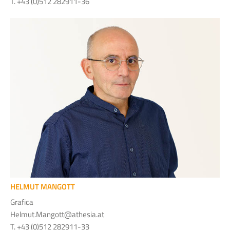
T. +43 (0)512 282911-36
HELMUT MANGOTT
Grafica
Helmut.Mangott@athesia.at
T. +43 (0)512 282911-33