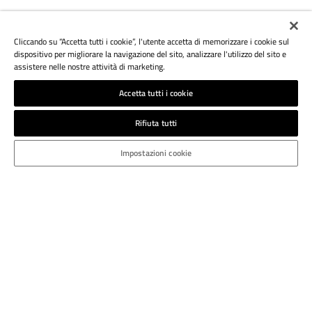
Cliccando su “Accetta tutti i cookie”, l'utente accetta di memorizzare i cookie sul
dispositivo per migliorare la navigazione del sito, analizzare l'utilizzo del sito e
assistere nelle nostre attività di marketing.
Accetta tutti i cookie
Rifiuta tutti
Impostazioni cookie
ATHESIA DRUCK S.R.L.
Via del Vigneto, 7
I-39100 Bolzano
Italia
T.: +39 0471 925 453
bozen.druckerei@athesia.it