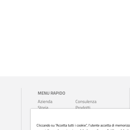
MENU RAPIDO
Azienda
Consulenza
Storia
Prodotti
Ambiente
Opuscoli
Ferrari-
Calendari
Cliccando su “Accetta tutti i cookie”, l'utente accetta di memorizz
Auer
Prestampa