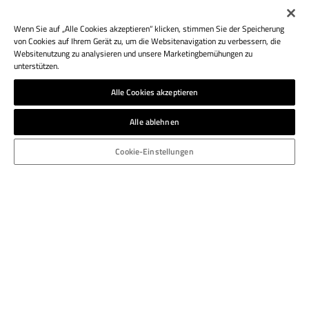
Wenn Sie auf „Alle Cookies akzeptieren“ klicken, stimmen Sie der Speicherung
von Cookies auf Ihrem Gerät zu, um die Websitenavigation zu verbessern, die
Websitenutzung zu analysieren und unsere Marketingbemühungen zu
unterstützen.
Alle Cookies akzeptieren
Alle ablehnen
Cookie-Einstellungen
ATHESIA DRUCK GMBH
Weinbergweg 7
I-39100 Bozen
Italien
T.: +39 0471 925 453
bozen.druckerei@athesia.it