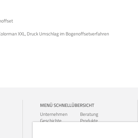
noffset
n Colorman XXL, Druck Umschlag im Bogenoffsetverfahren
MENÜ SCHNELLÜBERSICHT
Unternehmen
Beratung
Geschichte
Produkte
Umwelt
Prospekte
Ferrari-
Kalender