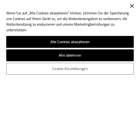
Wenn Sie auf „Alle Cookies akzeptieren“ klicken, stimmen Sie der Speicherung
von Cookies auf Ihrem Gerät zu, um die Websitenavigation zu verbessern, die
Websitenutzung zu analysieren und unsere Marketingbemühungen zu
unterstützen.
Alle Cookies akzeptieren
Alle ablehnen
Cookie-Einstellungen
ATHESIA DRUCK GMBH
Weinbergweg 7
I-39100 Bozen
Italien
T.: +39 0471 925 453
bozen.druckerei@athesia.it